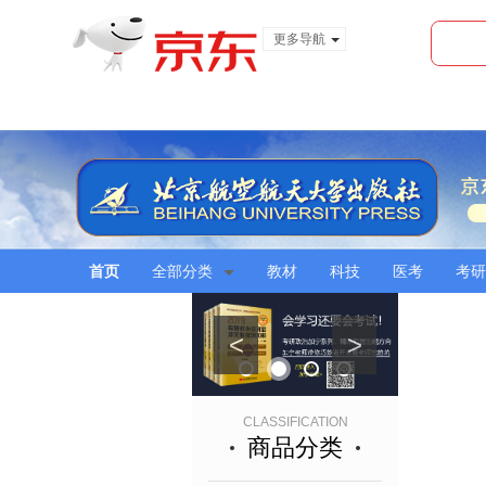
更多导航
服装城
食品
金融
首页
全部分类
教材
科技
医考
考研
<
>
CLASSIFICATION
商品分类